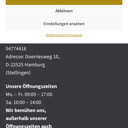
GmbH & Co KG
SNEAK
n
PREVIEW
m
Mail: info@wetzel-
Ablehnen
i
automobile.de
c
Einstellungen ansehen
h
Mobil:
+49 (0) 172-
.
4191777
.
Datenschutz
Impressum
Telefon:
+49 (0) 40
.
54774416
Adresse: Doerriesweg 10,
D-22525 Hamburg
(Stellingen)
Unsere Öffnungszeiten
Mo. – Fr. 09:00 – 17:00
Sa. 10:00 – 14:00
Wir bemühen uns,
außerhalb unserer
Öffnungszeiten auch