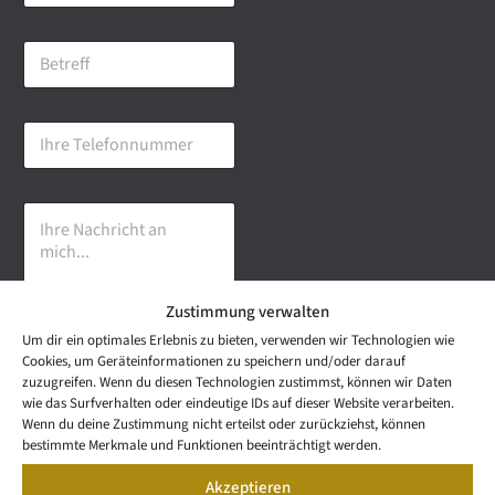
M
a
B
i
e
l
t
-
r
A
I
e
d
h
f
r
r
f
e
e
s
I
T
s
h
e
e
r
l
*
e
e
N
f
Zustimmung verwalten
a
o
c
n
Um dir ein optimales Erlebnis zu bieten, verwenden wir Technologien wie
h
n
Cookies, um Geräteinformationen zu speichern und/oder darauf
r
u
Senden
zuzugreifen. Wenn du diesen Technologien zustimmst, können wir Daten
i
m
wie das Surfverhalten oder eindeutige IDs auf dieser Website verarbeiten.
c
m
NEWS
Wenn du deine Zustimmung nicht erteilst oder zurückziehst, können
h
LETTER
e
bestimmte Merkmale und Funktionen beeinträchtigt werden.
t
Wetzel Automobile
r
KONTAKT
a
Akzeptieren