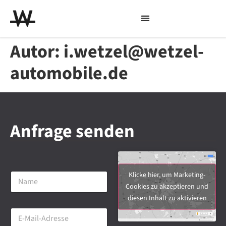
Autor:
i.wetzel@wetzel-
automobile.de
Anfrage senden
N
Klicke hier, um Marketing-
a
Cookies zu akzeptieren und
m
diesen Inhalt zu aktivieren
e
E
*
-