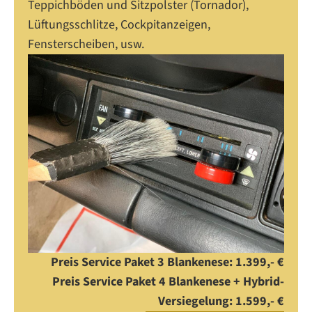
Teppichböden und Sitzpolster (Tornador),
Lüftungsschlitze, Cockpitanzeigen,
Fensterscheiben, usw.
Preis Service Paket 3 Blankenese: 1.399,- €
Preis Service Paket 4 Blankenese + Hybrid-
Versiegelung: 1.599,- €