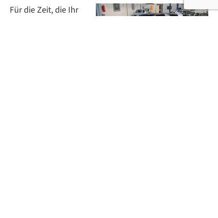
Für die Zeit, die Ihr
Fahrzeug bei uns für
die Aufbereitung
verweilt, bieten wir
Ihnen gerne einen
Mini Clubman als Leihwagen an.
Tagespauschale Preis: 35,- €
HOL- UND BRING-SERVICE
Wenn Sie es zeitlich nicht einrichten können, bieten
wir Ihnen gerne einen Hol- und Bring-Service. Zu
Ihrem Wunschtermin holen wir Ihr Fahrzeug ab, und
bringen es ihnen nach Erledigung der gewünschten
Arbeiten zurück. Ihr Fahrzeug wird hierbei in einem
geschlossenem Moetefindt Trailer pfleglich, trocken
und versichert transportiert. Für diesen Service