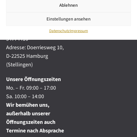
i
automobile.de
Ablehnen
c
h
Mobil:
+49 (0) 172-
.
Einstellungen ansehen
4191777
.
Telefon:
+49 (0) 40
.
Datenschutz
Impressum
54774416
Adresse: Doerriesweg 10,
D-22525 Hamburg
(Stellingen)
Unsere Öffnungszeiten
Mo. – Fr. 09:00 – 17:00
Sa. 10:00 – 14:00
Wir bemühen uns,
außerhalb unserer
Öffnungszeiten auch
Termine nach Absprache