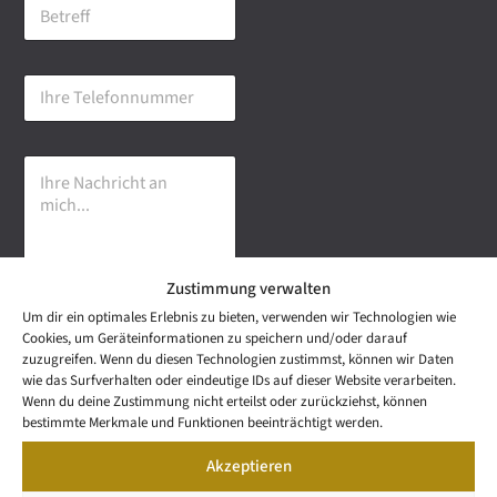
B
i
e
l
t
-
r
A
I
e
d
h
f
r
r
f
e
e
s
I
T
s
h
e
e
r
l
*
e
e
N
f
a
o
Zustimmung verwalten
c
n
h
n
Um dir ein optimales Erlebnis zu bieten, verwenden wir Technologien wie
r
u
Senden
Cookies, um Geräteinformationen zu speichern und/oder darauf
i
m
zuzugreifen. Wenn du diesen Technologien zustimmst, können wir Daten
c
m
wie das Surfverhalten oder eindeutige IDs auf dieser Website verarbeiten.
h
e
NEWS
Wenn du deine Zustimmung nicht erteilst oder zurückziehst, können
t
Wetzel Automobile
r
LETTER
bestimmte Merkmale und Funktionen beeinträchtigt werden.
a
KONTAKT
GmbH & Co KG
n
Akzeptieren
SNEAK
m
Mail: info@wetzel-
PREVIEW