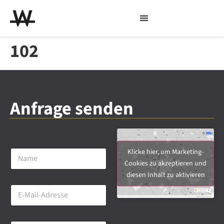
102
Anfrage senden
N
Klicke hier, um Marketing-
a
Cookies zu akzeptieren und
m
diesen Inhalt zu aktivieren
e
E
*
-
M
a