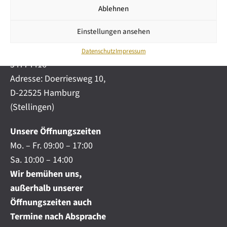
i
automobile.de
Ablehnen
c
h
Mobil:
+49 (0) 172-
.
Einstellungen ansehen
4191777
.
Telefon:
+49 (0) 40
.
Datenschutz
Impressum
54774416
Adresse: Doerriesweg 10,
D-22525 Hamburg
(Stellingen)
Unsere Öffnungszeiten
Mo. – Fr. 09:00 – 17:00
Sa. 10:00 – 14:00
Wir bemühen uns,
außerhalb unserer
Öffnungszeiten auch
Termine nach Absprache