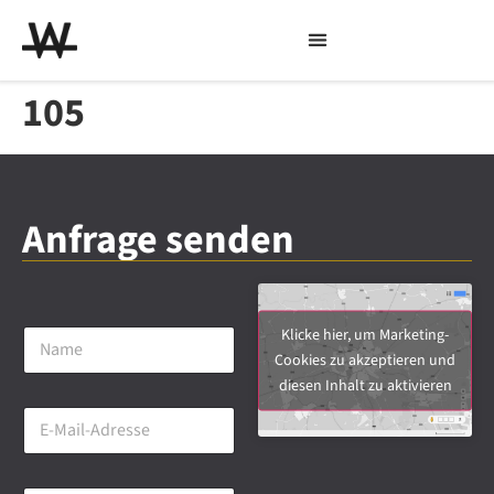
105
Anfrage senden
N
Klicke hier, um Marketing-
a
Cookies zu akzeptieren und
m
diesen Inhalt zu aktivieren
e
E
*
-
M
a