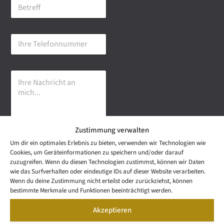
B
i
e
l
t
-
r
A
I
e
d
h
f
r
r
f
e
e
s
I
T
s
h
e
e
r
l
*
e
e
N
f
a
o
Zustimmung verwalten
c
n
h
n
Um dir ein optimales Erlebnis zu bieten, verwenden wir Technologien wie
r
u
Senden
Cookies, um Geräteinformationen zu speichern und/oder darauf
i
m
zuzugreifen. Wenn du diesen Technologien zustimmst, können wir Daten
c
m
wie das Surfverhalten oder eindeutige IDs auf dieser Website verarbeiten.
h
e
NEWS
Wenn du deine Zustimmung nicht erteilst oder zurückziehst, können
t
Wetzel Automobile
r
LETTER
bestimmte Merkmale und Funktionen beeinträchtigt werden.
a
KONTAKT
GmbH & Co KG
n
Akzeptieren
SNEAK
m
Mail: info@wetzel-
PREVIEW