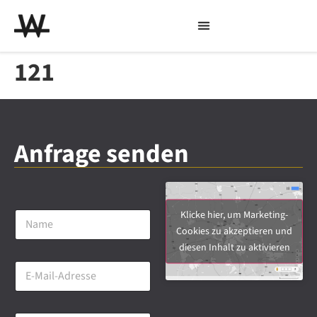
121
Anfrage senden
N
Klicke hier, um Marketing-
a
Cookies zu akzeptieren und
m
diesen Inhalt zu aktivieren
e
E
*
-
M
a