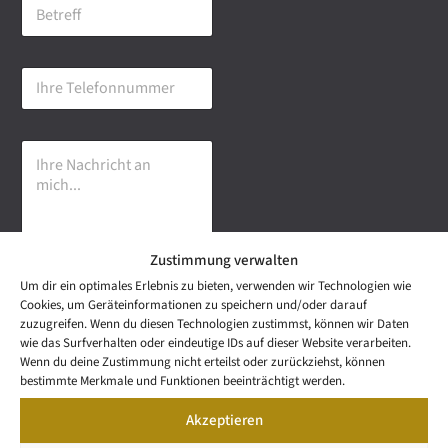
B
i
e
l
t
-
r
A
I
e
d
h
f
r
r
f
e
e
s
I
T
s
h
e
e
r
l
*
e
e
N
f
a
o
Zustimmung verwalten
c
n
h
n
Um dir ein optimales Erlebnis zu bieten, verwenden wir Technologien wie
r
u
Senden
Cookies, um Geräteinformationen zu speichern und/oder darauf
i
m
zuzugreifen. Wenn du diesen Technologien zustimmst, können wir Daten
c
m
wie das Surfverhalten oder eindeutige IDs auf dieser Website verarbeiten.
h
e
NEWS
Wenn du deine Zustimmung nicht erteilst oder zurückziehst, können
t
Wetzel Automobile
r
LETTER
bestimmte Merkmale und Funktionen beeinträchtigt werden.
a
KONTAKT
GmbH & Co KG
n
Akzeptieren
SNEAK
m
Mail: info@wetzel-
PREVIEW