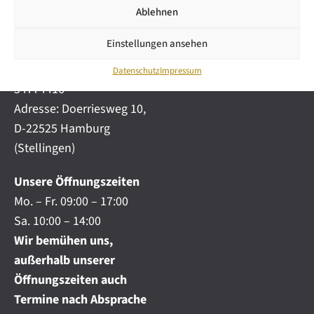
i
automobile.de
Ablehnen
c
h
Mobil:
+49 (0) 172-
.
Einstellungen ansehen
4191777
.
Telefon:
+49 (0) 40
.
Datenschutz
Impressum
54774416
Adresse: Doerriesweg 10,
D-22525 Hamburg
(Stellingen)
Unsere Öffnungszeiten
Mo. – Fr. 09:00 – 17:00
Sa. 10:00 – 14:00
Wir bemühen uns,
außerhalb unserer
Öffnungszeiten auch
Termine nach Absprache