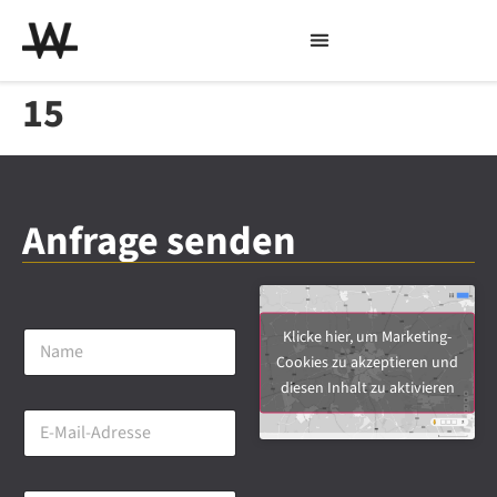
15
Anfrage senden
N
Klicke hier, um Marketing-
a
Cookies zu akzeptieren und
m
diesen Inhalt zu aktivieren
e
E
*
-
M
a