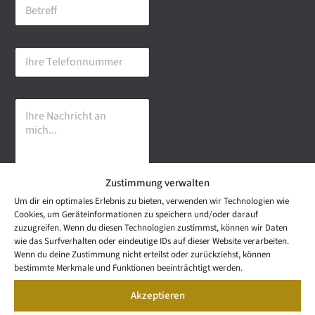
B
i
e
l
t
-
r
A
I
e
d
h
f
r
r
f
e
e
s
I
T
s
h
e
e
r
l
*
e
e
N
f
a
o
Zustimmung verwalten
c
n
h
n
Um dir ein optimales Erlebnis zu bieten, verwenden wir Technologien wie
r
u
Senden
Cookies, um Geräteinformationen zu speichern und/oder darauf
i
m
zuzugreifen. Wenn du diesen Technologien zustimmst, können wir Daten
c
m
wie das Surfverhalten oder eindeutige IDs auf dieser Website verarbeiten.
h
e
NEWS
Wenn du deine Zustimmung nicht erteilst oder zurückziehst, können
t
Wetzel Automobile
r
LETTER
bestimmte Merkmale und Funktionen beeinträchtigt werden.
a
KONTAKT
GmbH & Co KG
n
Akzeptieren
SNEAK
m
Mail: info@wetzel-
PREVIEW