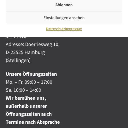
i
automobile.de
Ablehnen
c
h
Mobil:
+49 (0) 172-
.
Einstellungen ansehen
4191777
.
Telefon:
+49 (0) 40
.
Datenschutz
Impressum
54774416
Adresse: Doerriesweg 10,
D-22525 Hamburg
(Stellingen)
Unsere Öffnungszeiten
Mo. – Fr. 09:00 – 17:00
Sa. 10:00 – 14:00
Wir bemühen uns,
außerhalb unserer
Öffnungszeiten auch
Termine nach Absprache