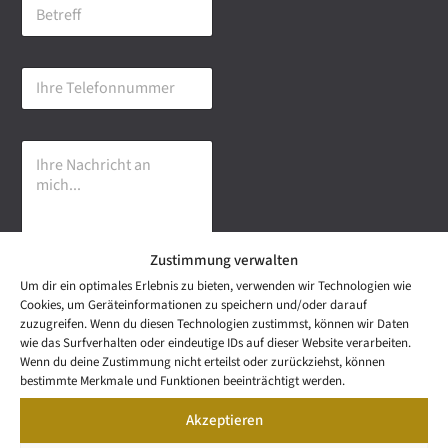
B
i
e
l
t
-
r
A
I
e
d
h
f
r
r
f
e
e
s
I
T
s
h
e
e
r
l
*
e
e
N
f
a
o
Zustimmung verwalten
c
n
h
n
Um dir ein optimales Erlebnis zu bieten, verwenden wir Technologien wie
r
u
Senden
Cookies, um Geräteinformationen zu speichern und/oder darauf
i
m
zuzugreifen. Wenn du diesen Technologien zustimmst, können wir Daten
c
m
wie das Surfverhalten oder eindeutige IDs auf dieser Website verarbeiten.
h
e
NEWS
Wenn du deine Zustimmung nicht erteilst oder zurückziehst, können
t
Wetzel Automobile
r
LETTER
bestimmte Merkmale und Funktionen beeinträchtigt werden.
a
KONTAKT
GmbH & Co KG
n
Akzeptieren
SNEAK
m
Mail: info@wetzel-
PREVIEW