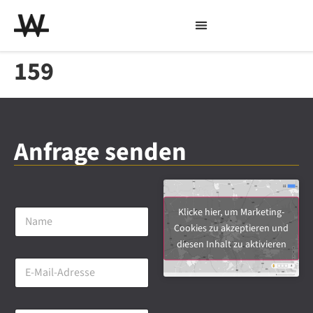
159
Anfrage senden
N
Klicke hier, um Marketing-
a
Cookies zu akzeptieren und
m
diesen Inhalt zu aktivieren
e
E
*
-
M
a