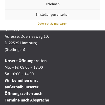
i
automobile.de
Ablehnen
c
h
Mobil:
+49 (0) 172-
.
Einstellungen ansehen
4191777
.
Telefon:
+49 (0) 40
.
Datenschutz
Impressum
54774416
Adresse: Doerriesweg 10,
D-22525 Hamburg
(Stellingen)
Unsere Öffnungszeiten
Mo. – Fr. 09:00 – 17:00
Sa. 10:00 – 14:00
Wir bemühen uns,
außerhalb unserer
Öffnungszeiten auch
Termine nach Absprache