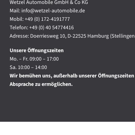
t
Wetzel Automobile GmbH & Co KG
r
a
Mail: info@wetzel-automobile.de
n
m
Mobil:
+49 (0) 172-4191777
i
Telefon:
+49 (0) 40 54774416
c
h
Adresse: Doerriesweg 10, D-22525 Hamburg (Stellingen
.
.
Unsere Öffnungszeiten
.
Mo. – Fr. 09:00 – 17:00
Sa. 10:00 – 14:00
Wir bemühen uns, außerhalb unserer Öffnungszeiten
Absprache zu ermöglichen.