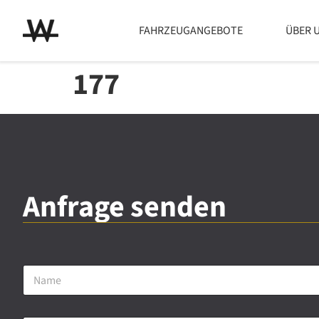
FAHRZEUGANGEBOTE
ÜBER 
177
Anfrage senden
N
a
m
e