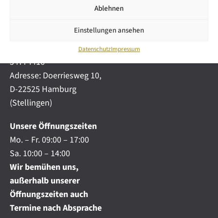
i
automobile.de
Ablehnen
c
h
Mobil:
+49 (0) 172-
.
Einstellungen ansehen
4191777
.
Telefon:
+49 (0) 40
.
Datenschutz
Impressum
54774416
Adresse: Doerriesweg 10,
D-22525 Hamburg
(Stellingen)
Unsere Öffnungszeiten
Mo. – Fr. 09:00 – 17:00
Sa. 10:00 – 14:00
Wir bemühen uns,
außerhalb unserer
Öffnungszeiten auch
Termine nach Absprache