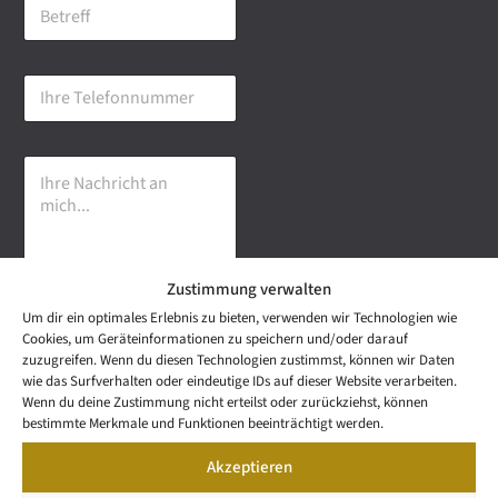
B
i
e
l
t
-
r
A
I
e
d
h
f
r
r
f
e
e
s
I
T
s
h
e
e
r
l
*
e
e
N
f
a
o
Zustimmung verwalten
c
n
h
n
Um dir ein optimales Erlebnis zu bieten, verwenden wir Technologien wie
r
u
Senden
Cookies, um Geräteinformationen zu speichern und/oder darauf
i
m
zuzugreifen. Wenn du diesen Technologien zustimmst, können wir Daten
c
m
wie das Surfverhalten oder eindeutige IDs auf dieser Website verarbeiten.
h
e
NEWS
Wenn du deine Zustimmung nicht erteilst oder zurückziehst, können
t
Wetzel Automobile
r
LETTER
bestimmte Merkmale und Funktionen beeinträchtigt werden.
a
KONTAKT
GmbH & Co KG
n
Akzeptieren
SNEAK
m
Mail: info@wetzel-
PREVIEW