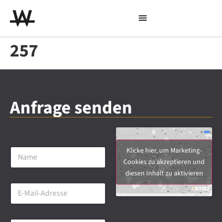
257
Anfrage senden
N
Klicke hier, um Marketing-
a
Cookies zu akzeptieren und
m
diesen Inhalt zu aktivieren
e
E
*
-
M
a