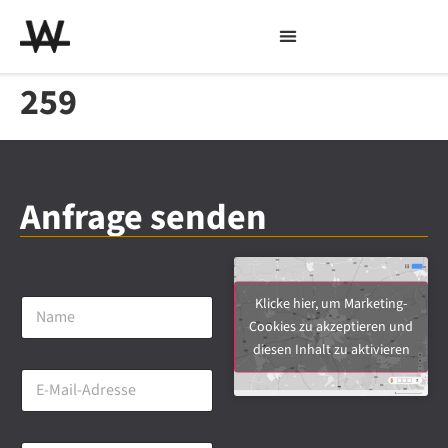
259
Anfrage senden
N
Klicke hier, um Marketing-
a
Cookies zu akzeptieren und
m
diesen Inhalt zu aktivieren
e
E
*
-
M
a