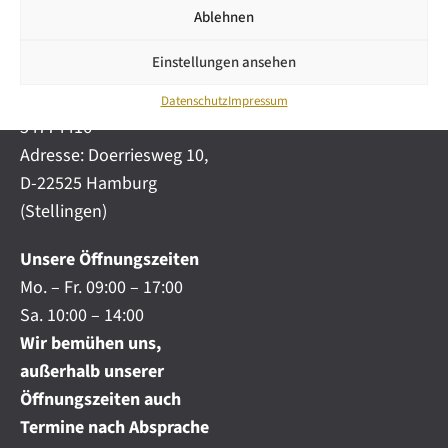
i
automobile.de
Ablehnen
c
h
Mobil:
+49 (0) 172-
.
Einstellungen ansehen
4191777
.
Telefon:
+49 (0) 40
.
Datenschutz
Impressum
54774416
Adresse: Doerriesweg 10,
D-22525 Hamburg
(Stellingen)
Unsere Öffnungszeiten
Mo. – Fr. 09:00 – 17:00
Sa. 10:00 – 14:00
Wir bemühen uns,
außerhalb unserer
Öffnungszeiten auch
Termine nach Absprache