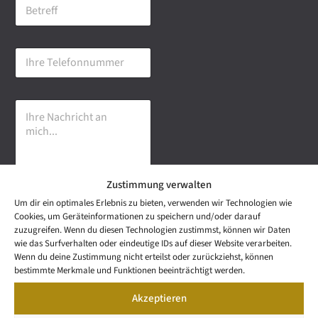
B
i
e
l
t
-
r
A
I
e
d
h
f
r
r
f
e
e
s
I
T
s
h
e
e
r
l
*
e
e
N
f
a
o
Zustimmung verwalten
c
n
h
n
Um dir ein optimales Erlebnis zu bieten, verwenden wir Technologien wie
r
u
Senden
Cookies, um Geräteinformationen zu speichern und/oder darauf
i
m
zuzugreifen. Wenn du diesen Technologien zustimmst, können wir Daten
c
m
wie das Surfverhalten oder eindeutige IDs auf dieser Website verarbeiten.
h
e
NEWS
Wenn du deine Zustimmung nicht erteilst oder zurückziehst, können
t
Wetzel Automobile
r
LETTER
bestimmte Merkmale und Funktionen beeinträchtigt werden.
a
KONTAKT
GmbH & Co KG
n
Akzeptieren
SNEAK
m
Mail: info@wetzel-
PREVIEW