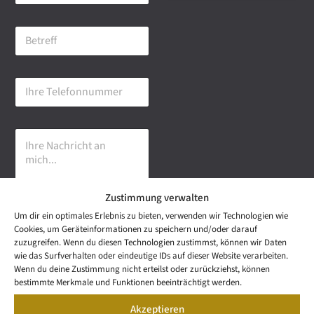
M
a
B
i
e
l
t
-
r
A
I
e
d
h
f
r
r
f
e
e
s
I
T
s
h
e
e
r
l
*
e
e
N
f
Zustimmung verwalten
a
o
c
n
Um dir ein optimales Erlebnis zu bieten, verwenden wir Technologien wie
h
n
Cookies, um Geräteinformationen zu speichern und/oder darauf
r
u
Senden
zuzugreifen. Wenn du diesen Technologien zustimmst, können wir Daten
i
m
wie das Surfverhalten oder eindeutige IDs auf dieser Website verarbeiten.
c
m
NEWS
Wenn du deine Zustimmung nicht erteilst oder zurückziehst, können
h
LETTER
e
bestimmte Merkmale und Funktionen beeinträchtigt werden.
t
Wetzel Automobile
r
KONTAKT
a
Akzeptieren