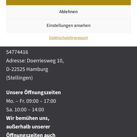
GmbH & Co KG
SNEAK
n
PREVIEW
m
Mail: info@wetzel-
Ablehnen
i
automobile.de
c
Einstellungen ansehen
h
Mobil:
+49 (0) 172-
.
4191777
.
Datenschutz
Impressum
Telefon:
+49 (0) 40
.
54774416
Adresse: Doerriesweg 10,
D-22525 Hamburg
(Stellingen)
Unsere Öffnungszeiten
Mo. – Fr. 09:00 – 17:00
Sa. 10:00 – 14:00
Wir bemühen uns,
außerhalb unserer
Öffnungszeiten auch