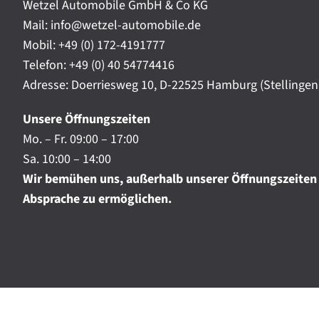
t
Wetzel Automobile GmbH & Co KG
r
a
Mail: info@wetzel-automobile.de
n
m
Mobil:
+49 (0) 172-4191777
i
Telefon:
+49 (0) 40 54774416
c
h
Adresse: Doerriesweg 10, D-22525 Hamburg (Stellingen
.
.
Unsere Öffnungszeiten
.
Mo. – Fr. 09:00 – 17:00
Sa. 10:00 – 14:00
Wir bemühen uns, außerhalb unserer Öffnungszeiten
Absprache zu ermöglichen.