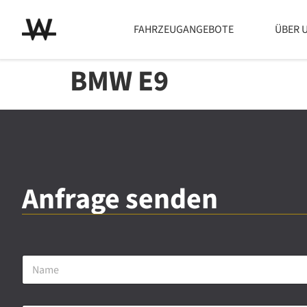
FAHRZEUGANGEBOTE
ÜBER 
BMW E9
Anfrage senden
N
a
m
e