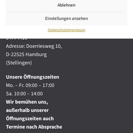
i
automobile.de
Ablehnen
c
h
Mobil:
+49 (0) 172-
.
Einstellungen ansehen
4191777
.
Telefon:
+49 (0) 40
.
Datenschutz
Impressum
54774416
Adresse: Doerriesweg 10,
D-22525 Hamburg
(Stellingen)
Unsere Öffnungszeiten
Mo. – Fr. 09:00 – 17:00
Sa. 10:00 – 14:00
Wir bemühen uns,
außerhalb unserer
Öffnungszeiten auch
Termine nach Absprache