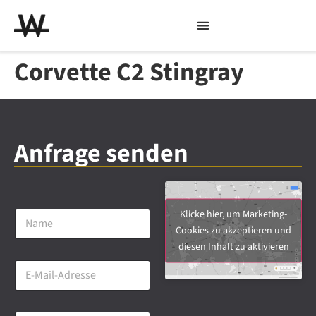
Corvette C2 Stingray
Anfrage senden
N
Klicke hier, um Marketing-
a
Cookies zu akzeptieren und
m
diesen Inhalt zu aktivieren
e
E
*
-
M
a