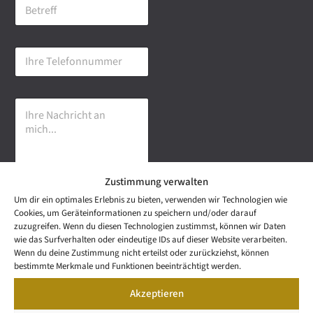
B
i
e
l
t
-
r
A
I
e
d
h
f
r
r
f
e
e
s
I
T
s
h
e
e
r
l
*
e
e
N
f
a
o
Zustimmung verwalten
c
n
h
n
Um dir ein optimales Erlebnis zu bieten, verwenden wir Technologien wie
r
u
Senden
Cookies, um Geräteinformationen zu speichern und/oder darauf
i
m
zuzugreifen. Wenn du diesen Technologien zustimmst, können wir Daten
c
m
wie das Surfverhalten oder eindeutige IDs auf dieser Website verarbeiten.
h
e
NEWS
Wenn du deine Zustimmung nicht erteilst oder zurückziehst, können
t
Wetzel Automobile
r
LETTER
bestimmte Merkmale und Funktionen beeinträchtigt werden.
a
KONTAKT
GmbH & Co KG
n
Akzeptieren
SNEAK
m
Mail: info@wetzel-
PREVIEW