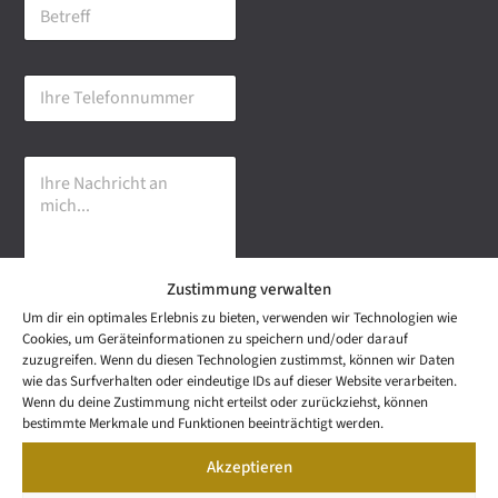
B
i
e
l
t
-
r
A
I
e
d
h
f
r
r
f
e
e
s
I
T
s
h
e
e
r
l
*
e
e
N
f
a
o
Zustimmung verwalten
c
n
h
n
Um dir ein optimales Erlebnis zu bieten, verwenden wir Technologien wie
r
u
Senden
Cookies, um Geräteinformationen zu speichern und/oder darauf
i
m
zuzugreifen. Wenn du diesen Technologien zustimmst, können wir Daten
c
m
wie das Surfverhalten oder eindeutige IDs auf dieser Website verarbeiten.
h
e
NEWS
Wenn du deine Zustimmung nicht erteilst oder zurückziehst, können
t
Wetzel Automobile
r
LETTER
bestimmte Merkmale und Funktionen beeinträchtigt werden.
a
KONTAKT
GmbH & Co KG
n
Akzeptieren
SNEAK
m
Mail: info@wetzel-
PREVIEW