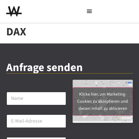
DAX
Anfrage senden
N
Klicke hier, um Marketing-
a
Cookies zu akzeptieren und
m
diesen Inhalt zu aktivieren
e
E
*
-
M
a