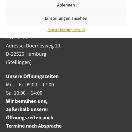
i
automobile.de
Ablehnen
c
h
Mobil:
+49 (0) 172-
.
Einstellungen ansehen
4191777
.
Telefon:
+49 (0) 40
.
Datenschutz
Impressum
54774416
Adresse: Doerriesweg 10,
D-22525 Hamburg
(Stellingen)
Unsere Öffnungszeiten
Mo. – Fr. 09:00 – 17:00
Sa. 10:00 – 14:00
Wir bemühen uns,
außerhalb unserer
Öffnungszeiten auch
Termine nach Absprache