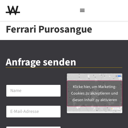
Ferrari Purosangue
Anfrage senden
N
Klicke hier, um Marketing-
a
Cookies zu akzeptieren und
m
diesen Inhalt zu aktivieren
e
E
*
-
M
a