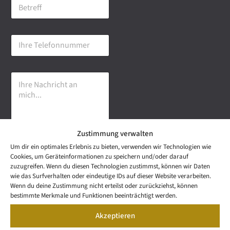
B
i
e
l
t
-
r
A
I
e
d
h
f
r
r
f
e
e
s
I
T
s
h
e
e
r
l
*
e
e
N
f
a
o
Zustimmung verwalten
c
n
h
n
Um dir ein optimales Erlebnis zu bieten, verwenden wir Technologien wie
r
u
Senden
Cookies, um Geräteinformationen zu speichern und/oder darauf
i
m
zuzugreifen. Wenn du diesen Technologien zustimmst, können wir Daten
c
m
wie das Surfverhalten oder eindeutige IDs auf dieser Website verarbeiten.
h
e
NEWS
Wenn du deine Zustimmung nicht erteilst oder zurückziehst, können
t
Wetzel Automobile
r
LETTER
bestimmte Merkmale und Funktionen beeinträchtigt werden.
a
KONTAKT
GmbH & Co KG
n
Akzeptieren
SNEAK
m
Mail: info@wetzel-
PREVIEW