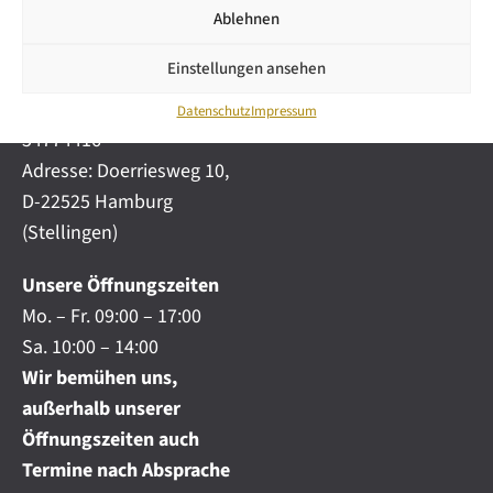
i
automobile.de
Ablehnen
c
h
Mobil:
+49 (0) 172-
.
Einstellungen ansehen
4191777
.
Telefon:
+49 (0) 40
.
Datenschutz
Impressum
54774416
Adresse: Doerriesweg 10,
D-22525 Hamburg
(Stellingen)
Unsere Öffnungszeiten
Mo. – Fr. 09:00 – 17:00
Sa. 10:00 – 14:00
Wir bemühen uns,
außerhalb unserer
Öffnungszeiten auch
Termine nach Absprache