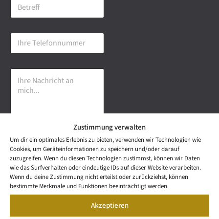
B
i
e
l
t
-
r
A
I
e
d
h
f
r
r
f
e
e
s
I
T
s
h
e
e
r
l
*
e
e
N
f
a
o
Zustimmung verwalten
c
n
h
n
Um dir ein optimales Erlebnis zu bieten, verwenden wir Technologien wie
r
u
Senden
Cookies, um Geräteinformationen zu speichern und/oder darauf
i
m
zuzugreifen. Wenn du diesen Technologien zustimmst, können wir Daten
c
m
wie das Surfverhalten oder eindeutige IDs auf dieser Website verarbeiten.
h
e
NEWS
Wenn du deine Zustimmung nicht erteilst oder zurückziehst, können
t
Wetzel Automobile
r
LETTER
bestimmte Merkmale und Funktionen beeinträchtigt werden.
a
KONTAKT
GmbH & Co KG
n
Akzeptieren
SNEAK
m
Mail: info@wetzel-
PREVIEW