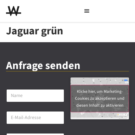
Jaguar grün
Anfrage senden
N
Klicke hier, um Marketing-
a
Cookies zu akzeptieren und
m
diesen Inhalt zu aktivieren
e
E
*
-
M
a