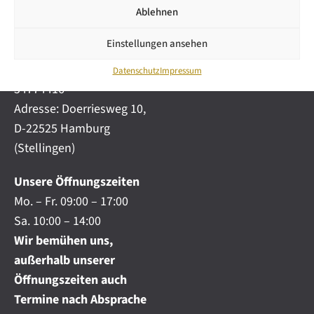
i
automobile.de
Ablehnen
c
h
Mobil:
+49 (0) 172-
.
Einstellungen ansehen
4191777
.
Telefon:
+49 (0) 40
.
Datenschutz
Impressum
54774416
Adresse: Doerriesweg 10,
D-22525 Hamburg
(Stellingen)
Unsere Öffnungszeiten
Mo. – Fr. 09:00 – 17:00
Sa. 10:00 – 14:00
Wir bemühen uns,
außerhalb unserer
Öffnungszeiten auch
Termine nach Absprache