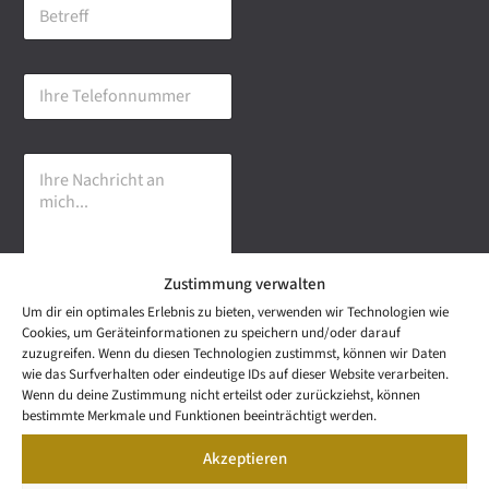
B
i
e
l
t
-
r
A
I
e
d
h
f
r
r
f
e
e
s
I
T
s
h
e
e
r
l
*
e
e
N
f
a
o
Zustimmung verwalten
c
n
h
n
Um dir ein optimales Erlebnis zu bieten, verwenden wir Technologien wie
r
u
Senden
Cookies, um Geräteinformationen zu speichern und/oder darauf
i
m
zuzugreifen. Wenn du diesen Technologien zustimmst, können wir Daten
c
m
wie das Surfverhalten oder eindeutige IDs auf dieser Website verarbeiten.
h
e
NEWS
Wenn du deine Zustimmung nicht erteilst oder zurückziehst, können
t
Wetzel Automobile
r
LETTER
bestimmte Merkmale und Funktionen beeinträchtigt werden.
a
KONTAKT
GmbH & Co KG
n
Akzeptieren
SNEAK
m
Mail: info@wetzel-
PREVIEW