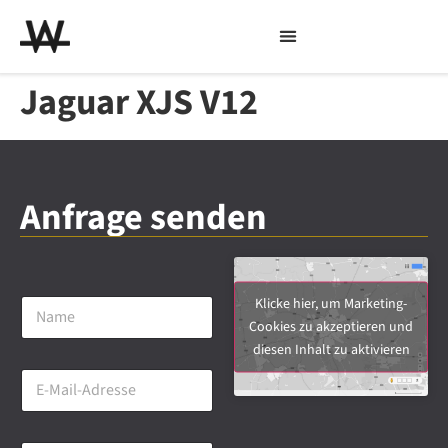
Jaguar XJS V12
Anfrage senden
N
Klicke hier, um Marketing-
a
Cookies zu akzeptieren und
m
diesen Inhalt zu aktivieren
e
E
*
-
M
a