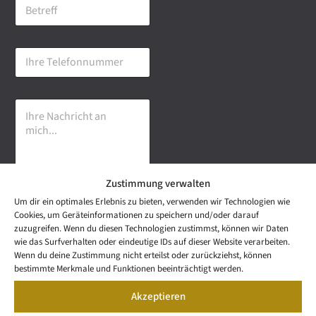
B
i
e
l
t
-
r
A
I
e
d
h
f
r
r
f
e
e
s
I
T
s
h
e
e
r
l
*
e
e
N
f
a
o
Zustimmung verwalten
c
n
h
n
Um dir ein optimales Erlebnis zu bieten, verwenden wir Technologien wie
r
u
Senden
Cookies, um Geräteinformationen zu speichern und/oder darauf
i
m
zuzugreifen. Wenn du diesen Technologien zustimmst, können wir Daten
c
m
wie das Surfverhalten oder eindeutige IDs auf dieser Website verarbeiten.
h
e
NEWS
Wenn du deine Zustimmung nicht erteilst oder zurückziehst, können
t
Wetzel Automobile
r
LETTER
bestimmte Merkmale und Funktionen beeinträchtigt werden.
a
KONTAKT
GmbH & Co KG
n
Akzeptieren
SNEAK
m
Mail: info@wetzel-
PREVIEW