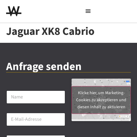
Jaguar XK8 Cabrio
Anfrage senden
N
Klicke hier, um Marketing-
a
Cookies zu akzeptieren und
m
diesen Inhalt zu aktivieren
e
E
*
-
M
a