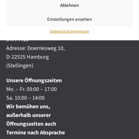
i
automobile.de
Ablehnen
c
h
Mobil:
+49 (0) 172-
.
Einstellungen ansehen
4191777
.
Telefon:
+49 (0) 40
.
Datenschutz
Impressum
54774416
Adresse: Doerriesweg 10,
D-22525 Hamburg
(Stellingen)
Unsere Öffnungszeiten
Mo. – Fr. 09:00 – 17:00
Sa. 10:00 – 14:00
Wir bemühen uns,
außerhalb unserer
Öffnungszeiten auch
Termine nach Absprache