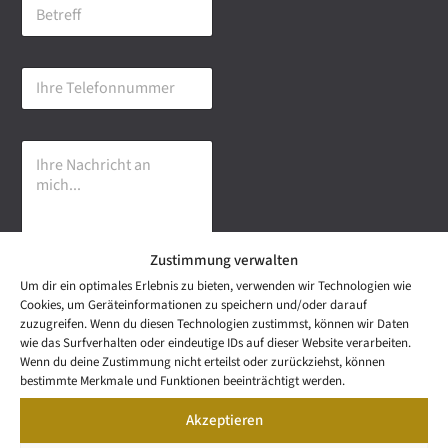
B
i
e
l
t
-
r
A
I
e
d
h
f
r
r
f
e
e
s
I
T
s
h
e
e
r
l
*
e
e
N
f
a
o
Zustimmung verwalten
c
n
h
n
Um dir ein optimales Erlebnis zu bieten, verwenden wir Technologien wie
r
u
Senden
Cookies, um Geräteinformationen zu speichern und/oder darauf
i
m
zuzugreifen. Wenn du diesen Technologien zustimmst, können wir Daten
c
m
wie das Surfverhalten oder eindeutige IDs auf dieser Website verarbeiten.
h
e
NEWS
Wenn du deine Zustimmung nicht erteilst oder zurückziehst, können
t
Wetzel Automobile
r
LETTER
bestimmte Merkmale und Funktionen beeinträchtigt werden.
a
KONTAKT
GmbH & Co KG
n
Akzeptieren
SNEAK
m
Mail: info@wetzel-
PREVIEW