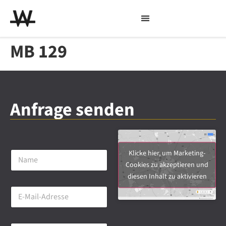
MB 129
Anfrage senden
N
Klicke hier, um Marketing-
a
Cookies zu akzeptieren und
m
diesen Inhalt zu aktivieren
e
E
*
-
M
a