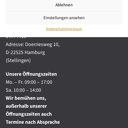
i
automobile.de
Ablehnen
c
h
Mobil:
+49 (0) 172-
.
Einstellungen ansehen
4191777
.
Telefon:
+49 (0) 40
.
Datenschutz
Impressum
54774416
Adresse: Doerriesweg 10,
D-22525 Hamburg
(Stellingen)
Unsere Öffnungszeiten
Mo. – Fr. 09:00 – 17:00
Sa. 10:00 – 14:00
Wir bemühen uns,
außerhalb unserer
Öffnungszeiten auch
Termine nach Absprache