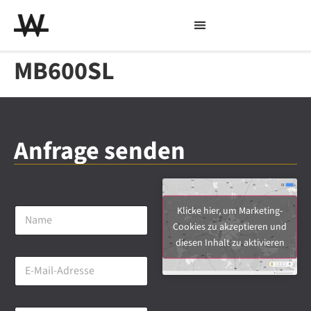
MB600SL
Anfrage senden
N
Klicke hier, um Marketing-
a
Cookies zu akzeptieren und
m
diesen Inhalt zu aktivieren
e
E
*
-
M
a