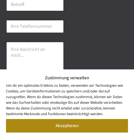
B
i
e
l
t
-
r
A
I
e
d
h
f
r
r
f
e
e
s
I
T
s
h
e
e
r
l
*
e
e
N
f
a
o
Zustimmung verwalten
c
n
h
n
Um dir ein optimales Erlebnis zu bieten, verwenden wir Technologien wie
r
u
Senden
Cookies, um Geräteinformationen zu speichern und/oder darauf
i
m
zuzugreifen. Wenn du diesen Technologien zustimmst, können wir Daten
c
m
wie das Surfverhalten oder eindeutige IDs auf dieser Website verarbeiten.
h
e
NEWS
Wenn du deine Zustimmung nicht erteilst oder zurückziehst, können
t
Wetzel Automobile
r
LETTER
bestimmte Merkmale und Funktionen beeinträchtigt werden.
a
KONTAKT
GmbH & Co KG
n
Akzeptieren
SNEAK
m
Mail: info@wetzel-
PREVIEW