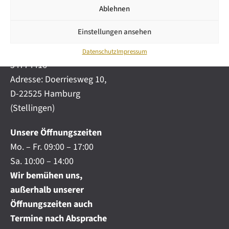
i
automobile.de
Ablehnen
c
h
Mobil:
+49 (0) 172-
.
Einstellungen ansehen
4191777
.
Telefon:
+49 (0) 40
.
Datenschutz
Impressum
54774416
Adresse: Doerriesweg 10,
D-22525 Hamburg
(Stellingen)
Unsere Öffnungszeiten
Mo. – Fr. 09:00 – 17:00
Sa. 10:00 – 14:00
Wir bemühen uns,
außerhalb unserer
Öffnungszeiten auch
Termine nach Absprache