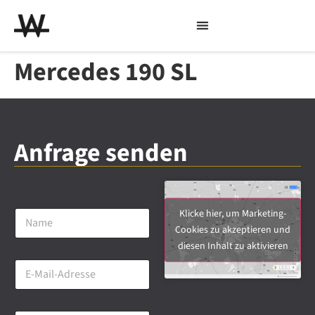
Mercedes 190 SL
Anfrage senden
N
Klicke hier, um Marketing-
a
Cookies zu akzeptieren und
m
diesen Inhalt zu aktivieren
e
E
*
-
M
a