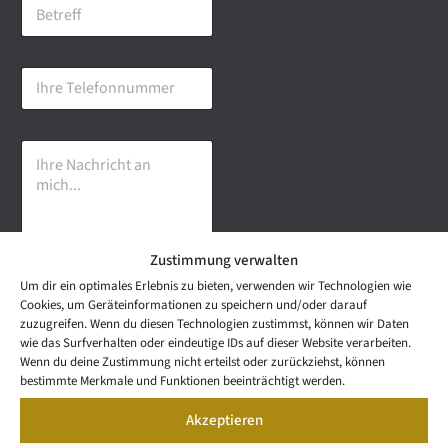
B
i
e
l
t
-
r
A
I
e
d
h
f
r
r
f
e
e
s
I
T
s
h
e
e
r
l
*
e
e
N
f
a
o
Zustimmung verwalten
c
n
h
n
Um dir ein optimales Erlebnis zu bieten, verwenden wir Technologien wie
r
u
Senden
Cookies, um Geräteinformationen zu speichern und/oder darauf
i
m
zuzugreifen. Wenn du diesen Technologien zustimmst, können wir Daten
c
m
wie das Surfverhalten oder eindeutige IDs auf dieser Website verarbeiten.
h
e
NEWS
Wenn du deine Zustimmung nicht erteilst oder zurückziehst, können
t
Wetzel Automobile
r
LETTER
bestimmte Merkmale und Funktionen beeinträchtigt werden.
a
KONTAKT
GmbH & Co KG
n
Akzeptieren
SNEAK
m
Mail: info@wetzel-
PREVIEW