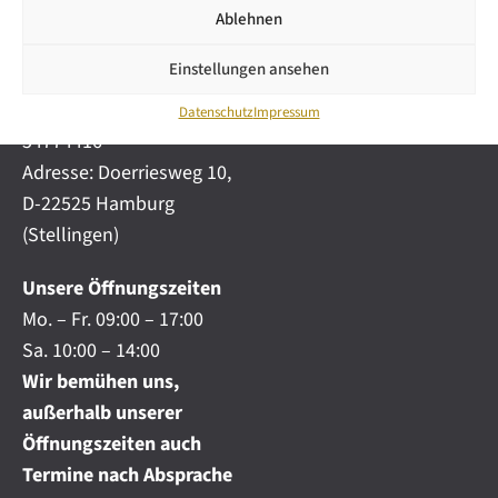
i
automobile.de
Ablehnen
c
h
Mobil:
+49 (0) 172-
.
Einstellungen ansehen
4191777
.
Telefon:
+49 (0) 40
.
Datenschutz
Impressum
54774416
Adresse: Doerriesweg 10,
D-22525 Hamburg
(Stellingen)
Unsere Öffnungszeiten
Mo. – Fr. 09:00 – 17:00
Sa. 10:00 – 14:00
Wir bemühen uns,
außerhalb unserer
Öffnungszeiten auch
Termine nach Absprache