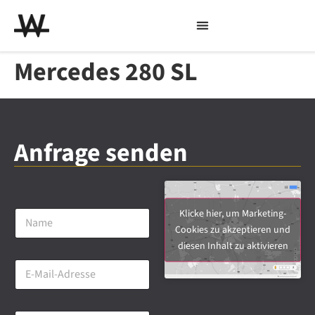
Mercedes 280 SL
Anfrage senden
N
Klicke hier, um Marketing-
a
Cookies zu akzeptieren und
m
diesen Inhalt zu aktivieren
e
E
*
-
M
a