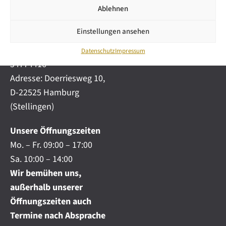
i
automobile.de
Ablehnen
c
h
Mobil:
+49 (0) 172-
.
Einstellungen ansehen
4191777
.
Telefon:
+49 (0) 40
.
Datenschutz
Impressum
54774416
Adresse: Doerriesweg 10,
D-22525 Hamburg
(Stellingen)
Unsere Öffnungszeiten
Mo. – Fr. 09:00 – 17:00
Sa. 10:00 – 14:00
Wir bemühen uns,
außerhalb unserer
Öffnungszeiten auch
Termine nach Absprache