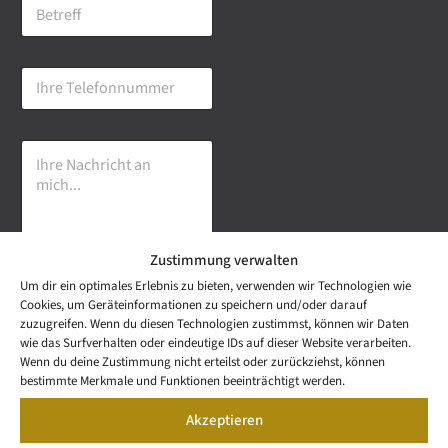
B
i
e
l
t
-
r
A
I
e
d
h
f
r
r
f
e
e
s
I
T
s
h
e
e
r
l
*
e
e
N
f
a
o
Zustimmung verwalten
c
n
h
n
Um dir ein optimales Erlebnis zu bieten, verwenden wir Technologien wie
r
u
Senden
Cookies, um Geräteinformationen zu speichern und/oder darauf
i
m
zuzugreifen. Wenn du diesen Technologien zustimmst, können wir Daten
c
m
wie das Surfverhalten oder eindeutige IDs auf dieser Website verarbeiten.
h
e
NEWS
Wenn du deine Zustimmung nicht erteilst oder zurückziehst, können
t
Wetzel Automobile
r
LETTER
bestimmte Merkmale und Funktionen beeinträchtigt werden.
a
KONTAKT
GmbH & Co KG
n
Akzeptieren
SNEAK
m
Mail: info@wetzel-
PREVIEW