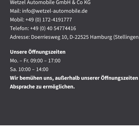
t
Wetzel Automobile GmbH & Co KG
r
a
Mail: info@wetzel-automobile.de
n
m
Mobil:
+49 (0) 172-4191777
i
Telefon:
+49 (0) 40 54774416
c
h
Adresse: Doerriesweg 10, D-22525 Hamburg (Stellingen
.
.
Unsere Öffnungszeiten
.
Mo. – Fr. 09:00 – 17:00
Sa. 10:00 – 14:00
Wir bemühen uns, außerhalb unserer Öffnungszeiten
Absprache zu ermöglichen.