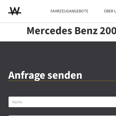
FAHRZEUGANGEBOTE
ÜBER 
Mercedes Benz 20
Anfrage senden
N
a
m
e