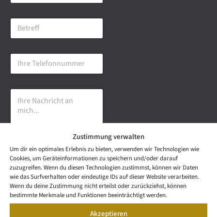
M
a
B
i
e
l
t
-
r
A
I
e
d
h
f
r
r
f
e
e
s
I
T
s
h
e
e
r
l
*
e
e
N
f
Zustimmung verwalten
a
o
c
n
Um dir ein optimales Erlebnis zu bieten, verwenden wir Technologien wie
h
n
Cookies, um Geräteinformationen zu speichern und/oder darauf
r
u
Senden
zuzugreifen. Wenn du diesen Technologien zustimmst, können wir Daten
i
m
wie das Surfverhalten oder eindeutige IDs auf dieser Website verarbeiten.
c
m
NEWS
Wenn du deine Zustimmung nicht erteilst oder zurückziehst, können
h
LETTER
e
bestimmte Merkmale und Funktionen beeinträchtigt werden.
t
Wetzel Automobile
r
KONTAKT
a
Akzeptieren