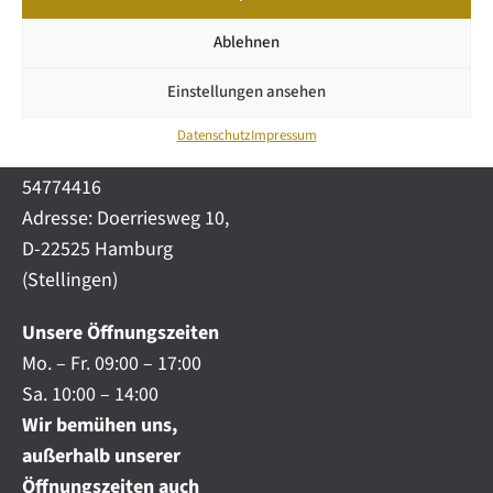
GmbH & Co KG
SNEAK
n
PREVIEW
m
Mail: info@wetzel-
Ablehnen
i
automobile.de
c
Einstellungen ansehen
h
Mobil:
+49 (0) 172-
.
4191777
.
Datenschutz
Impressum
Telefon:
+49 (0) 40
.
54774416
Adresse: Doerriesweg 10,
D-22525 Hamburg
(Stellingen)
Unsere Öffnungszeiten
Mo. – Fr. 09:00 – 17:00
Sa. 10:00 – 14:00
Wir bemühen uns,
außerhalb unserer
Öffnungszeiten auch