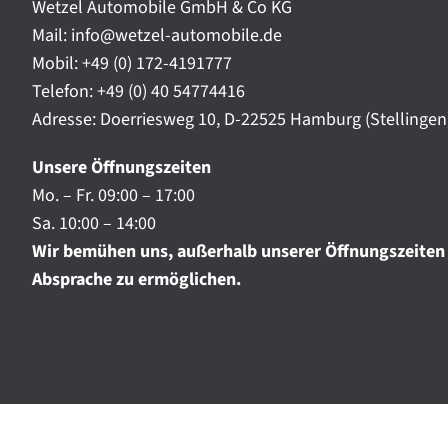
t
Wetzel Automobile GmbH & Co KG
r
a
Mail: info@wetzel-automobile.de
n
m
Mobil:
+49 (0) 172-4191777
i
Telefon:
+49 (0) 40 54774416
c
h
Adresse: Doerriesweg 10, D-22525 Hamburg (Stellingen
.
.
Unsere Öffnungszeiten
.
Mo. – Fr. 09:00 – 17:00
Sa. 10:00 – 14:00
Wir bemühen uns, außerhalb unserer Öffnungszeiten
Absprache zu ermöglichen.