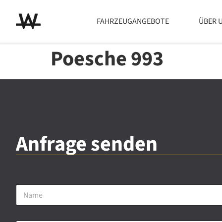
FAHRZEUGANGEBOTE
ÜBER 
Poesche 993
Anfrage senden
N
a
m
e