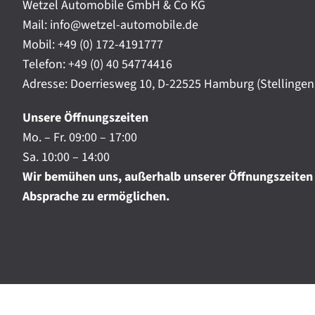
t
Wetzel Automobile GmbH & Co KG
r
a
Mail: info@wetzel-automobile.de
n
m
Mobil:
+49 (0) 172-4191777
i
Telefon:
+49 (0) 40 54774416
c
h
Adresse: Doerriesweg 10, D-22525 Hamburg (Stellingen
.
.
Unsere Öffnungszeiten
.
Mo. – Fr. 09:00 – 17:00
Sa. 10:00 – 14:00
Wir bemühen uns, außerhalb unserer Öffnungszeiten
Absprache zu ermöglichen.