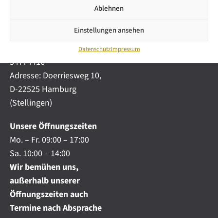
i
automobile.de
Ablehnen
c
h
Mobil:
+49 (0) 172-
.
Einstellungen ansehen
4191777
.
Telefon:
+49 (0) 40
.
Datenschutz
Impressum
54774416
Adresse: Doerriesweg 10,
D-22525 Hamburg
(Stellingen)
Unsere Öffnungszeiten
Mo. – Fr. 09:00 – 17:00
Sa. 10:00 – 14:00
Wir bemühen uns,
außerhalb unserer
Öffnungszeiten auch
Termine nach Absprache