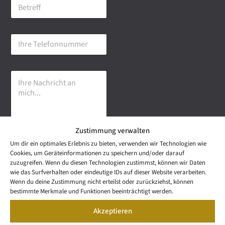
B
i
e
l
t
-
r
A
I
e
d
h
f
r
r
f
e
e
s
I
T
s
h
e
e
r
l
*
e
e
N
f
a
o
Zustimmung verwalten
c
n
h
n
Um dir ein optimales Erlebnis zu bieten, verwenden wir Technologien wie
r
u
Senden
Cookies, um Geräteinformationen zu speichern und/oder darauf
i
m
zuzugreifen. Wenn du diesen Technologien zustimmst, können wir Daten
c
m
wie das Surfverhalten oder eindeutige IDs auf dieser Website verarbeiten.
h
e
NEWS
Wenn du deine Zustimmung nicht erteilst oder zurückziehst, können
t
Wetzel Automobile
r
LETTER
bestimmte Merkmale und Funktionen beeinträchtigt werden.
a
KONTAKT
GmbH & Co KG
n
Akzeptieren
SNEAK
m
Mail: info@wetzel-
PREVIEW