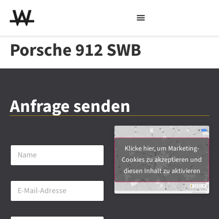
Porsche 912 SWB
Anfrage senden
N
Klicke hier, um Marketing-
a
Cookies zu akzeptieren und
m
diesen Inhalt zu aktivieren
e
E
*
-
M
a