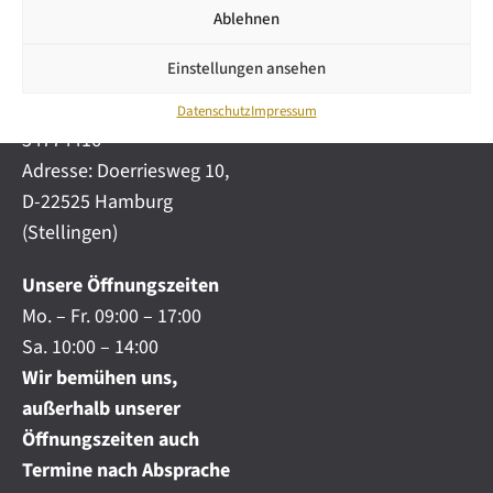
i
automobile.de
Ablehnen
c
h
Mobil:
+49 (0) 172-
.
Einstellungen ansehen
4191777
.
Telefon:
+49 (0) 40
.
Datenschutz
Impressum
54774416
Adresse: Doerriesweg 10,
D-22525 Hamburg
(Stellingen)
Unsere Öffnungszeiten
Mo. – Fr. 09:00 – 17:00
Sa. 10:00 – 14:00
Wir bemühen uns,
außerhalb unserer
Öffnungszeiten auch
Termine nach Absprache