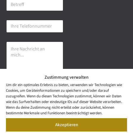
B
i
e
l
t
-
r
A
I
e
d
h
f
r
r
f
e
e
s
I
T
s
h
e
e
r
l
*
e
e
N
f
a
o
Zustimmung verwalten
c
n
h
n
Um dir ein optimales Erlebnis zu bieten, verwenden wir Technologien wie
r
u
Senden
Cookies, um Geräteinformationen zu speichern und/oder darauf
i
m
zuzugreifen. Wenn du diesen Technologien zustimmst, können wir Daten
c
m
wie das Surfverhalten oder eindeutige IDs auf dieser Website verarbeiten.
h
e
NEWS
Wenn du deine Zustimmung nicht erteilst oder zurückziehst, können
t
Wetzel Automobile
r
LETTER
bestimmte Merkmale und Funktionen beeinträchtigt werden.
a
KONTAKT
GmbH & Co KG
n
Akzeptieren
SNEAK
m
Mail: info@wetzel-
PREVIEW