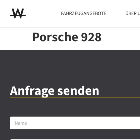
FAHRZEUGANGEBOTE
ÜBER 
Porsche 928
Anfrage senden
N
a
m
e