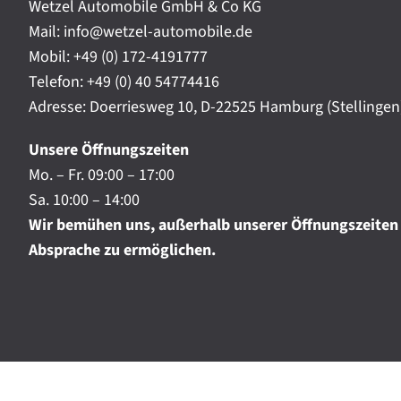
t
Wetzel Automobile GmbH & Co KG
r
a
Mail: info@wetzel-automobile.de
n
m
Mobil:
+49 (0) 172-4191777
i
Telefon:
+49 (0) 40 54774416
c
h
Adresse: Doerriesweg 10, D-22525 Hamburg (Stellingen
.
.
Unsere Öffnungszeiten
.
Mo. – Fr. 09:00 – 17:00
Sa. 10:00 – 14:00
Wir bemühen uns, außerhalb unserer Öffnungszeiten
Absprache zu ermöglichen.