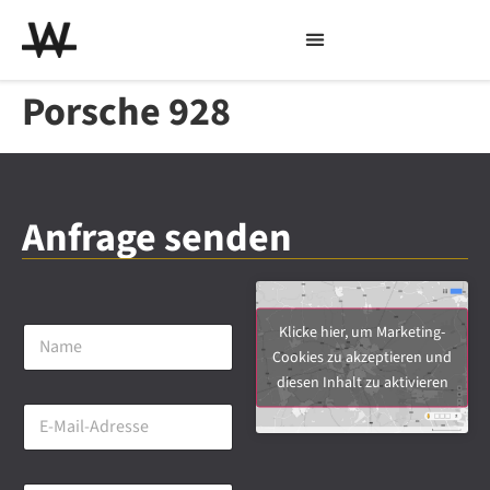
Porsche 928
Anfrage senden
N
Klicke hier, um Marketing-
a
Cookies zu akzeptieren und
m
diesen Inhalt zu aktivieren
e
E
*
-
M
a