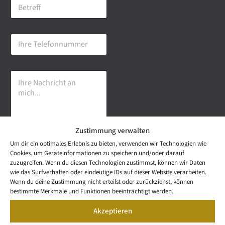
B
i
e
l
t
-
r
A
I
e
d
h
f
r
r
f
e
e
s
I
T
s
h
e
e
r
l
*
e
e
N
f
a
o
Zustimmung verwalten
c
n
h
n
Um dir ein optimales Erlebnis zu bieten, verwenden wir Technologien wie
r
u
Senden
Cookies, um Geräteinformationen zu speichern und/oder darauf
i
m
zuzugreifen. Wenn du diesen Technologien zustimmst, können wir Daten
c
m
wie das Surfverhalten oder eindeutige IDs auf dieser Website verarbeiten.
h
e
NEWS
Wenn du deine Zustimmung nicht erteilst oder zurückziehst, können
t
Wetzel Automobile
r
LETTER
bestimmte Merkmale und Funktionen beeinträchtigt werden.
a
KONTAKT
GmbH & Co KG
n
Akzeptieren
SNEAK
m
Mail: info@wetzel-
PREVIEW