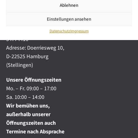
i
automobile.de
Ablehnen
c
h
Mobil:
+49 (0) 172-
.
Einstellungen ansehen
4191777
.
Telefon:
+49 (0) 40
.
Datenschutz
Impressum
54774416
Adresse: Doerriesweg 10,
D-22525 Hamburg
(Stellingen)
Unsere Öffnungszeiten
Mo. – Fr. 09:00 – 17:00
Sa. 10:00 – 14:00
Wir bemühen uns,
außerhalb unserer
Öffnungszeiten auch
Termine nach Absprache