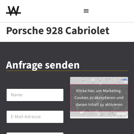
Porsche 928 Cabriolet
Anfrage senden
N
Klicke hier, um Marketing-
a
Cookies zu akzeptieren und
m
diesen Inhalt zu aktivieren
e
E
*
-
M
a