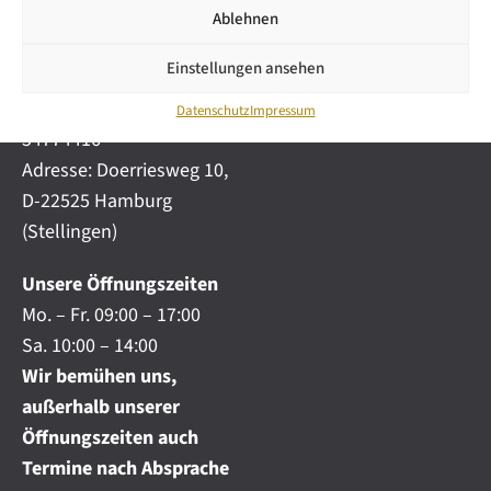
i
automobile.de
Ablehnen
c
h
Mobil:
+49 (0) 172-
.
Einstellungen ansehen
4191777
.
Telefon:
+49 (0) 40
.
Datenschutz
Impressum
54774416
Adresse: Doerriesweg 10,
D-22525 Hamburg
(Stellingen)
Unsere Öffnungszeiten
Mo. – Fr. 09:00 – 17:00
Sa. 10:00 – 14:00
Wir bemühen uns,
außerhalb unserer
Öffnungszeiten auch
Termine nach Absprache