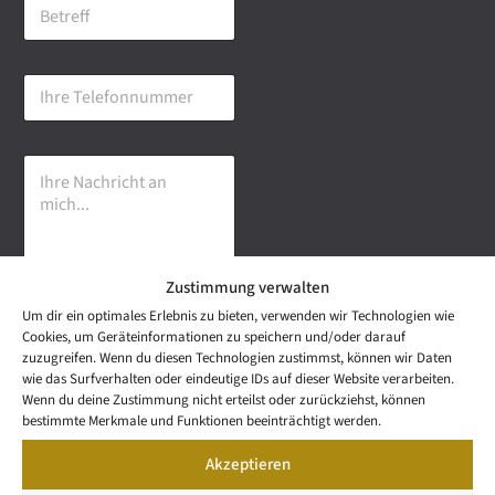
B
i
e
l
t
-
r
A
I
e
d
h
f
r
r
f
e
e
s
I
T
s
h
e
e
r
l
*
e
e
N
f
a
o
Zustimmung verwalten
c
n
h
n
Um dir ein optimales Erlebnis zu bieten, verwenden wir Technologien wie
r
u
Senden
Cookies, um Geräteinformationen zu speichern und/oder darauf
i
m
zuzugreifen. Wenn du diesen Technologien zustimmst, können wir Daten
c
m
wie das Surfverhalten oder eindeutige IDs auf dieser Website verarbeiten.
h
e
NEWS
Wenn du deine Zustimmung nicht erteilst oder zurückziehst, können
t
Wetzel Automobile
r
LETTER
bestimmte Merkmale und Funktionen beeinträchtigt werden.
a
KONTAKT
GmbH & Co KG
n
Akzeptieren
SNEAK
m
Mail: info@wetzel-
PREVIEW