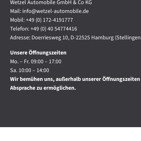
t
Wetzel Automobile GmbH & Co KG
r
a
Mail: info@wetzel-automobile.de
n
m
Mobil:
+49 (0) 172-4191777
i
Telefon:
+49 (0) 40 54774416
c
h
Adresse: Doerriesweg 10, D-22525 Hamburg (Stellingen
.
.
Unsere Öffnungszeiten
.
Mo. – Fr. 09:00 – 17:00
Sa. 10:00 – 14:00
Wir bemühen uns, außerhalb unserer Öffnungszeiten
Absprache zu ermöglichen.