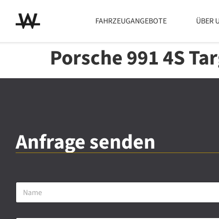
FAHRZEUGANGEBOTE
ÜBER 
Porsche 991 4S Ta
Anfrage senden
N
a
m
e