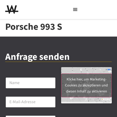
Porsche 993 S
Anfrage senden
N
Klicke hier, um Marketing-
a
Cookies zu akzeptieren und
m
diesen Inhalt zu aktivieren
e
E
*
-
M
a