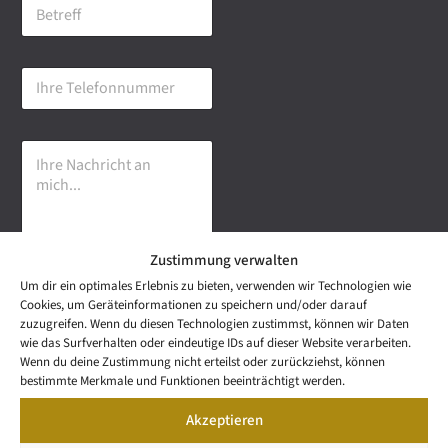
B
i
e
l
t
-
r
A
I
e
d
h
f
r
r
f
e
e
s
I
T
s
h
e
e
r
l
*
e
e
N
f
a
o
Zustimmung verwalten
c
n
h
n
Um dir ein optimales Erlebnis zu bieten, verwenden wir Technologien wie
r
u
Senden
Cookies, um Geräteinformationen zu speichern und/oder darauf
i
m
zuzugreifen. Wenn du diesen Technologien zustimmst, können wir Daten
c
m
wie das Surfverhalten oder eindeutige IDs auf dieser Website verarbeiten.
h
e
NEWS
Wenn du deine Zustimmung nicht erteilst oder zurückziehst, können
t
Wetzel Automobile
r
LETTER
bestimmte Merkmale und Funktionen beeinträchtigt werden.
a
KONTAKT
GmbH & Co KG
n
Akzeptieren
SNEAK
m
Mail: info@wetzel-
PREVIEW