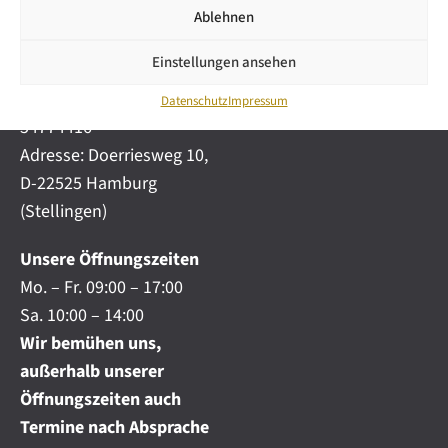
i
automobile.de
Ablehnen
c
h
Mobil:
+49 (0) 172-
.
Einstellungen ansehen
4191777
.
Telefon:
+49 (0) 40
.
Datenschutz
Impressum
54774416
Adresse: Doerriesweg 10,
D-22525 Hamburg
(Stellingen)
Unsere Öffnungszeiten
Mo. – Fr. 09:00 – 17:00
Sa. 10:00 – 14:00
Wir bemühen uns,
außerhalb unserer
Öffnungszeiten auch
Termine nach Absprache