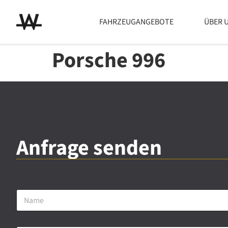
FAHRZEUGANGEBOTE
ÜBER 
Porsche 996
Anfrage senden
N
a
m
e