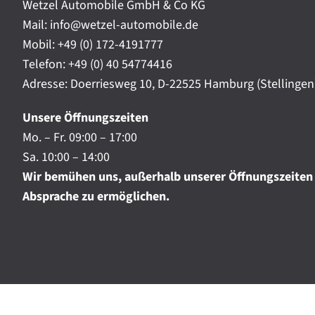
t
Wetzel Automobile GmbH & Co KG
r
a
Mail: info@wetzel-automobile.de
n
m
Mobil:
+49 (0) 172-4191777
i
Telefon:
+49 (0) 40 54774416
c
h
Adresse: Doerriesweg 10, D-22525 Hamburg (Stellingen
.
.
Unsere Öffnungszeiten
.
Mo. – Fr. 09:00 – 17:00
Sa. 10:00 – 14:00
Wir bemühen uns, außerhalb unserer Öffnungszeiten
Absprache zu ermöglichen.