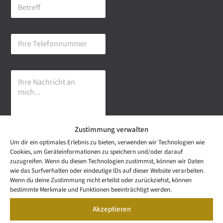
B
i
e
l
t
-
r
A
I
e
d
h
f
r
r
f
e
e
s
I
T
s
h
e
e
r
l
*
e
e
N
f
a
o
Zustimmung verwalten
c
n
h
n
Um dir ein optimales Erlebnis zu bieten, verwenden wir Technologien wie
r
u
Senden
Cookies, um Geräteinformationen zu speichern und/oder darauf
i
m
zuzugreifen. Wenn du diesen Technologien zustimmst, können wir Daten
c
m
wie das Surfverhalten oder eindeutige IDs auf dieser Website verarbeiten.
h
e
NEWS
Wenn du deine Zustimmung nicht erteilst oder zurückziehst, können
t
Wetzel Automobile
r
LETTER
bestimmte Merkmale und Funktionen beeinträchtigt werden.
a
KONTAKT
GmbH & Co KG
n
Akzeptieren
SNEAK
m
Mail: info@wetzel-
PREVIEW