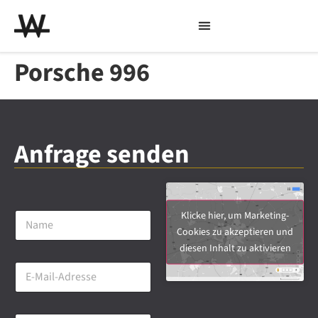
Porsche 996
Anfrage senden
N
Klicke hier, um Marketing-
a
Cookies zu akzeptieren und
m
diesen Inhalt zu aktivieren
e
E
*
-
M
a