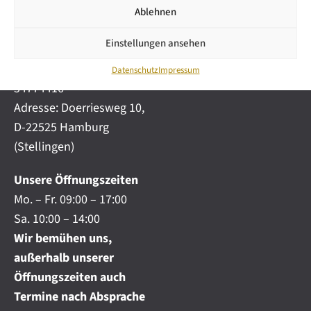
i
automobile.de
Ablehnen
c
h
Mobil:
+49 (0) 172-
.
Einstellungen ansehen
4191777
.
Telefon:
+49 (0) 40
.
Datenschutz
Impressum
54774416
Adresse: Doerriesweg 10,
D-22525 Hamburg
(Stellingen)
Unsere Öffnungszeiten
Mo. – Fr. 09:00 – 17:00
Sa. 10:00 – 14:00
Wir bemühen uns,
außerhalb unserer
Öffnungszeiten auch
Termine nach Absprache