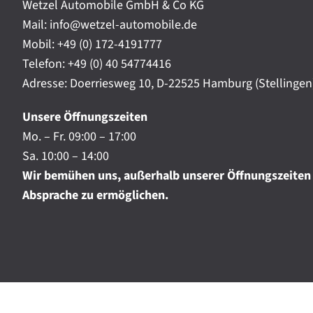
t
Wetzel Automobile GmbH & Co KG
r
a
Mail: info@wetzel-automobile.de
n
m
Mobil:
+49 (0) 172-4191777
i
Telefon:
+49 (0) 40 54774416
c
h
Adresse: Doerriesweg 10, D-22525 Hamburg (Stellingen
.
.
Unsere Öffnungszeiten
.
Mo. – Fr. 09:00 – 17:00
Sa. 10:00 – 14:00
Wir bemühen uns, außerhalb unserer Öffnungszeiten
Absprache zu ermöglichen.