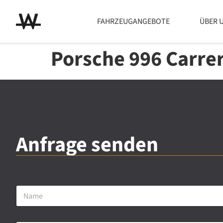
FAHRZEUGANGEBOTE
ÜBER 
Porsche 996 Carrer
Anfrage senden
N
a
m
e