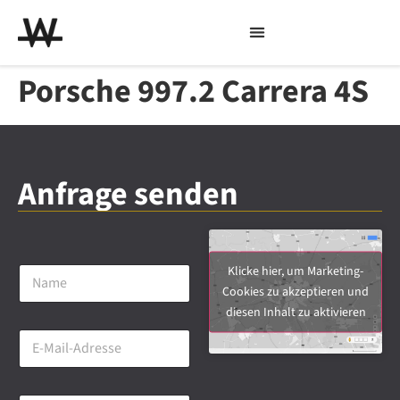
Porsche 997.2 Carrera 4S
Anfrage senden
N
Klicke hier, um Marketing-
a
Cookies zu akzeptieren und
m
diesen Inhalt zu aktivieren
e
E
*
-
M
a