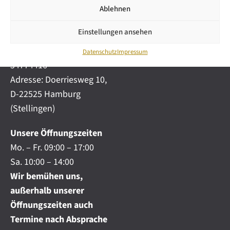
i
automobile.de
Ablehnen
c
h
Mobil:
+49 (0) 172-
.
Einstellungen ansehen
4191777
.
Telefon:
+49 (0) 40
.
Datenschutz
Impressum
54774416
Adresse: Doerriesweg 10,
D-22525 Hamburg
(Stellingen)
Unsere Öffnungszeiten
Mo. – Fr. 09:00 – 17:00
Sa. 10:00 – 14:00
Wir bemühen uns,
außerhalb unserer
Öffnungszeiten auch
Termine nach Absprache