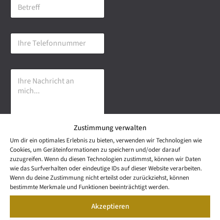
B
i
e
l
t
-
r
A
I
e
d
h
f
r
r
f
e
e
s
I
T
s
h
e
e
r
l
*
e
e
N
f
a
o
Zustimmung verwalten
c
n
h
n
Um dir ein optimales Erlebnis zu bieten, verwenden wir Technologien wie
r
u
Senden
Cookies, um Geräteinformationen zu speichern und/oder darauf
i
m
zuzugreifen. Wenn du diesen Technologien zustimmst, können wir Daten
c
m
wie das Surfverhalten oder eindeutige IDs auf dieser Website verarbeiten.
h
e
NEWS
Wenn du deine Zustimmung nicht erteilst oder zurückziehst, können
t
Wetzel Automobile
r
LETTER
bestimmte Merkmale und Funktionen beeinträchtigt werden.
a
KONTAKT
GmbH & Co KG
n
Akzeptieren
SNEAK
m
Mail: info@wetzel-
PREVIEW