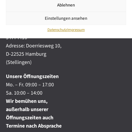
i
automobile.de
Ablehnen
c
h
Mobil:
+49 (0) 172-
.
Einstellungen ansehen
4191777
.
Telefon:
+49 (0) 40
.
Datenschutz
Impressum
54774416
Adresse: Doerriesweg 10,
D-22525 Hamburg
(Stellingen)
Unsere Öffnungszeiten
Mo. – Fr. 09:00 – 17:00
Sa. 10:00 – 14:00
Wir bemühen uns,
außerhalb unserer
Öffnungszeiten auch
Termine nach Absprache