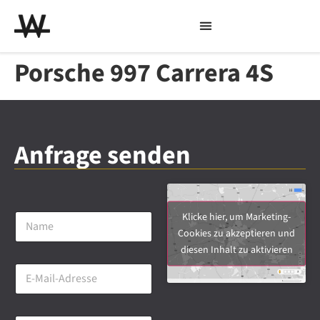
Porsche 997 Carrera 4S
Anfrage senden
N
Klicke hier, um Marketing-
a
Cookies zu akzeptieren und
m
diesen Inhalt zu aktivieren
e
E
*
-
M
a