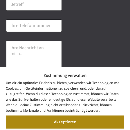
B
i
e
l
t
-
r
A
I
e
d
h
f
r
r
f
e
e
s
I
T
s
h
e
e
r
l
*
e
e
N
f
a
o
Zustimmung verwalten
c
n
h
n
Um dir ein optimales Erlebnis zu bieten, verwenden wir Technologien wie
r
u
Senden
Cookies, um Geräteinformationen zu speichern und/oder darauf
i
m
zuzugreifen. Wenn du diesen Technologien zustimmst, können wir Daten
c
m
wie das Surfverhalten oder eindeutige IDs auf dieser Website verarbeiten.
h
e
NEWS
Wenn du deine Zustimmung nicht erteilst oder zurückziehst, können
t
Wetzel Automobile
r
LETTER
bestimmte Merkmale und Funktionen beeinträchtigt werden.
a
KONTAKT
GmbH & Co KG
n
Akzeptieren
SNEAK
m
Mail: info@wetzel-
PREVIEW