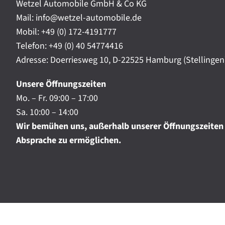
t
Wetzel Automobile GmbH & Co KG
r
a
Mail: info@wetzel-automobile.de
n
m
Mobil:
+49 (0) 172-4191777
i
Telefon:
+49 (0) 40 54774416
c
h
Adresse: Doerriesweg 10, D-22525 Hamburg (Stellingen
.
.
Unsere Öffnungszeiten
.
Mo. – Fr. 09:00 – 17:00
Sa. 10:00 – 14:00
Wir bemühen uns, außerhalb unserer Öffnungszeiten
Absprache zu ermöglichen.