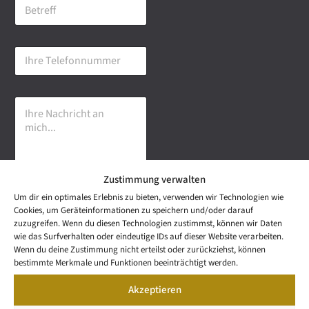
B
i
e
l
t
-
r
A
I
e
d
h
f
r
r
f
e
e
s
I
T
s
h
e
e
r
l
*
e
e
N
f
a
o
Zustimmung verwalten
c
n
h
n
Um dir ein optimales Erlebnis zu bieten, verwenden wir Technologien wie
r
u
Senden
Cookies, um Geräteinformationen zu speichern und/oder darauf
i
m
zuzugreifen. Wenn du diesen Technologien zustimmst, können wir Daten
c
m
wie das Surfverhalten oder eindeutige IDs auf dieser Website verarbeiten.
h
e
NEWS
Wenn du deine Zustimmung nicht erteilst oder zurückziehst, können
t
Wetzel Automobile
r
LETTER
bestimmte Merkmale und Funktionen beeinträchtigt werden.
a
KONTAKT
GmbH & Co KG
n
Akzeptieren
SNEAK
m
Mail: info@wetzel-
PREVIEW