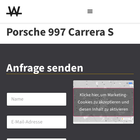
Porsche 997 Carrera S
Anfrage senden
N
Klicke hier, um Marketing-
a
Cookies zu akzeptieren und
m
diesen Inhalt zu aktivieren
e
E
*
-
M
a