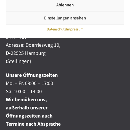
i
automobile.de
Ablehnen
c
h
Mobil:
+49 (0) 172-
.
Einstellungen ansehen
4191777
.
Telefon:
+49 (0) 40
.
Datenschutz
Impressum
54774416
Adresse: Doerriesweg 10,
D-22525 Hamburg
(Stellingen)
Unsere Öffnungszeiten
Mo. – Fr. 09:00 – 17:00
Sa. 10:00 – 14:00
Wir bemühen uns,
außerhalb unserer
Öffnungszeiten auch
Termine nach Absprache