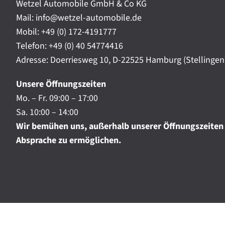
t
Wetzel Automobile GmbH & Co KG
r
a
Mail: info@wetzel-automobile.de
n
m
Mobil:
+49 (0) 172-4191777
i
Telefon:
+49 (0) 40 54774416
c
h
Adresse: Doerriesweg 10, D-22525 Hamburg (Stellingen
.
.
Unsere Öffnungszeiten
.
Mo. – Fr. 09:00 – 17:00
Sa. 10:00 – 14:00
Wir bemühen uns, außerhalb unserer Öffnungszeiten
Absprache zu ermöglichen.