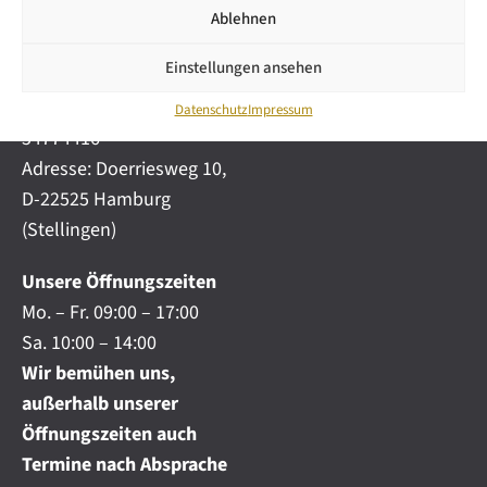
i
automobile.de
Ablehnen
c
h
Mobil:
+49 (0) 172-
.
Einstellungen ansehen
4191777
.
Telefon:
+49 (0) 40
.
Datenschutz
Impressum
54774416
Adresse: Doerriesweg 10,
D-22525 Hamburg
(Stellingen)
Unsere Öffnungszeiten
Mo. – Fr. 09:00 – 17:00
Sa. 10:00 – 14:00
Wir bemühen uns,
außerhalb unserer
Öffnungszeiten auch
Termine nach Absprache