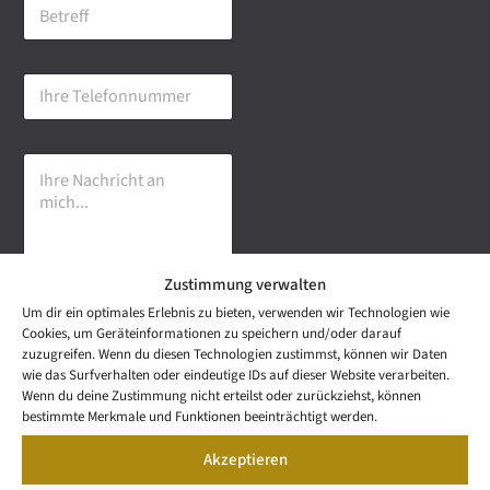
B
i
e
l
t
-
r
A
I
e
d
h
f
r
r
f
e
e
s
I
T
s
h
e
e
r
l
*
e
e
N
f
a
o
Zustimmung verwalten
c
n
h
n
Um dir ein optimales Erlebnis zu bieten, verwenden wir Technologien wie
r
u
Senden
Cookies, um Geräteinformationen zu speichern und/oder darauf
i
m
zuzugreifen. Wenn du diesen Technologien zustimmst, können wir Daten
c
m
wie das Surfverhalten oder eindeutige IDs auf dieser Website verarbeiten.
h
e
NEWS
Wenn du deine Zustimmung nicht erteilst oder zurückziehst, können
t
Wetzel Automobile
r
LETTER
bestimmte Merkmale und Funktionen beeinträchtigt werden.
a
KONTAKT
GmbH & Co KG
n
Akzeptieren
SNEAK
m
Mail: info@wetzel-
PREVIEW