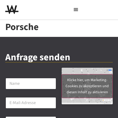
Porsche
Anfrage senden
N
Klicke hier, um Marketing-
a
Cookies zu akzeptieren und
m
diesen Inhalt zu aktivieren
e
E
*
-
M
a