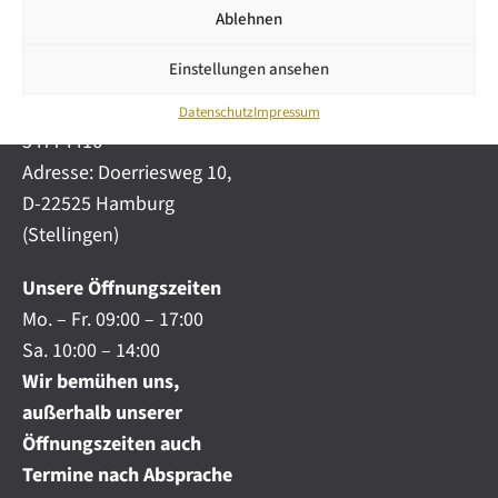
i
automobile.de
Ablehnen
c
h
Mobil:
+49 (0) 172-
.
Einstellungen ansehen
4191777
.
Telefon:
+49 (0) 40
.
Datenschutz
Impressum
54774416
Adresse: Doerriesweg 10,
D-22525 Hamburg
(Stellingen)
Unsere Öffnungszeiten
Mo. – Fr. 09:00 – 17:00
Sa. 10:00 – 14:00
Wir bemühen uns,
außerhalb unserer
Öffnungszeiten auch
Termine nach Absprache