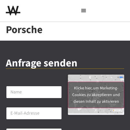
Porsche
Anfrage senden
N
Klicke hier, um Marketing-
a
Cookies zu akzeptieren und
m
diesen Inhalt zu aktivieren
e
E
*
-
M
a