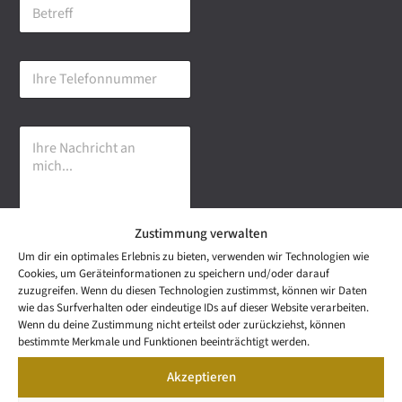
B
i
e
l
t
-
r
A
I
e
d
h
f
r
r
f
e
e
s
I
T
s
h
e
e
r
l
*
e
e
N
f
a
o
Zustimmung verwalten
c
n
h
n
Um dir ein optimales Erlebnis zu bieten, verwenden wir Technologien wie
r
u
Senden
Cookies, um Geräteinformationen zu speichern und/oder darauf
i
m
zuzugreifen. Wenn du diesen Technologien zustimmst, können wir Daten
c
m
wie das Surfverhalten oder eindeutige IDs auf dieser Website verarbeiten.
h
e
NEWS
Wenn du deine Zustimmung nicht erteilst oder zurückziehst, können
t
Wetzel Automobile
r
LETTER
bestimmte Merkmale und Funktionen beeinträchtigt werden.
a
KONTAKT
GmbH & Co KG
n
Akzeptieren
SNEAK
m
Mail: info@wetzel-
PREVIEW