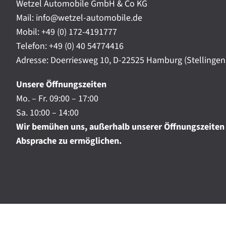
t
Wetzel Automobile GmbH & Co KG
r
a
Mail: info@wetzel-automobile.de
n
m
Mobil:
+49 (0) 172-4191777
i
Telefon:
+49 (0) 40 54774416
c
h
Adresse: Doerriesweg 10, D-22525 Hamburg (Stellingen
.
.
Unsere Öffnungszeiten
.
Mo. – Fr. 09:00 – 17:00
Sa. 10:00 – 14:00
Wir bemühen uns, außerhalb unserer Öffnungszeiten
Absprache zu ermöglichen.