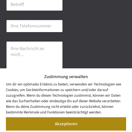
B
i
e
l
t
-
r
A
I
e
d
h
f
r
r
f
e
e
s
I
T
s
h
e
e
r
l
*
e
e
N
f
a
o
Zustimmung verwalten
c
n
h
n
Um dir ein optimales Erlebnis zu bieten, verwenden wir Technologien wie
r
u
Senden
Cookies, um Geräteinformationen zu speichern und/oder darauf
i
m
zuzugreifen. Wenn du diesen Technologien zustimmst, können wir Daten
c
m
wie das Surfverhalten oder eindeutige IDs auf dieser Website verarbeiten.
h
e
NEWS
Wenn du deine Zustimmung nicht erteilst oder zurückziehst, können
t
Wetzel Automobile
r
LETTER
bestimmte Merkmale und Funktionen beeinträchtigt werden.
a
KONTAKT
GmbH & Co KG
n
Akzeptieren
SNEAK
m
Mail: info@wetzel-
PREVIEW