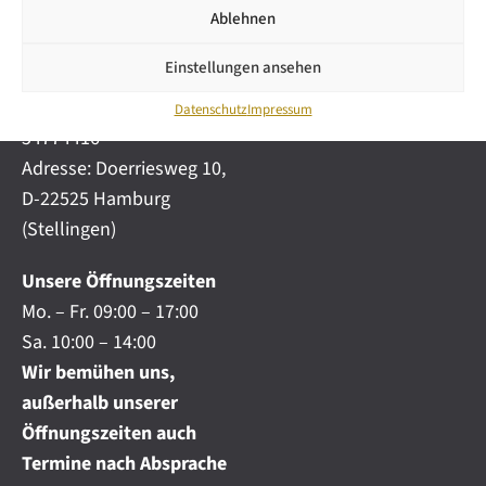
i
automobile.de
Ablehnen
c
h
Mobil:
+49 (0) 172-
.
Einstellungen ansehen
4191777
.
Telefon:
+49 (0) 40
.
Datenschutz
Impressum
54774416
Adresse: Doerriesweg 10,
D-22525 Hamburg
(Stellingen)
Unsere Öffnungszeiten
Mo. – Fr. 09:00 – 17:00
Sa. 10:00 – 14:00
Wir bemühen uns,
außerhalb unserer
Öffnungszeiten auch
Termine nach Absprache