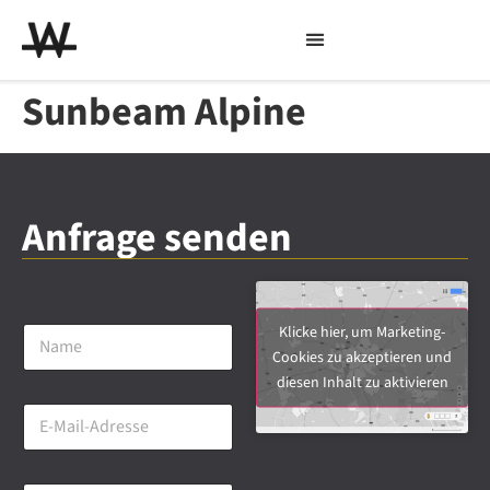
Sunbeam Alpine
Anfrage senden
N
Klicke hier, um Marketing-
a
Cookies zu akzeptieren und
m
diesen Inhalt zu aktivieren
e
E
*
-
M
a