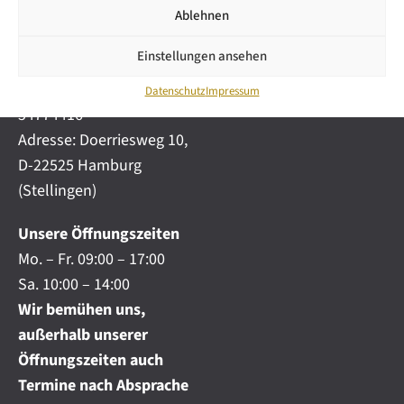
i
automobile.de
Ablehnen
c
h
Mobil:
+49 (0) 172-
.
Einstellungen ansehen
4191777
.
Telefon:
+49 (0) 40
.
Datenschutz
Impressum
54774416
Adresse: Doerriesweg 10,
D-22525 Hamburg
(Stellingen)
Unsere Öffnungszeiten
Mo. – Fr. 09:00 – 17:00
Sa. 10:00 – 14:00
Wir bemühen uns,
außerhalb unserer
Öffnungszeiten auch
Termine nach Absprache