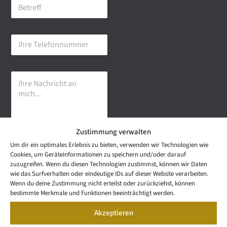
B
i
e
l
t
-
r
A
I
e
d
h
f
r
r
f
e
e
s
I
T
s
h
e
e
r
l
*
e
e
N
f
a
o
Zustimmung verwalten
c
n
h
n
Um dir ein optimales Erlebnis zu bieten, verwenden wir Technologien wie
r
u
Senden
Cookies, um Geräteinformationen zu speichern und/oder darauf
i
m
zuzugreifen. Wenn du diesen Technologien zustimmst, können wir Daten
c
m
wie das Surfverhalten oder eindeutige IDs auf dieser Website verarbeiten.
h
e
NEWS
Wenn du deine Zustimmung nicht erteilst oder zurückziehst, können
t
Wetzel Automobile
r
LETTER
bestimmte Merkmale und Funktionen beeinträchtigt werden.
a
KONTAKT
GmbH & Co KG
n
Akzeptieren
SNEAK
m
Mail: info@wetzel-
PREVIEW