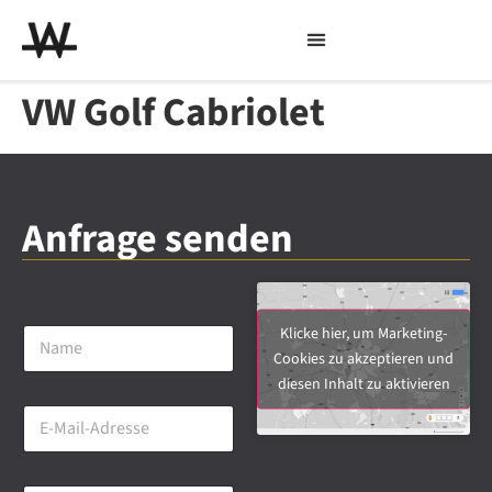
VW Golf Cabriolet
Anfrage senden
N
Klicke hier, um Marketing-
a
Cookies zu akzeptieren und
m
diesen Inhalt zu aktivieren
e
E
*
-
M
a