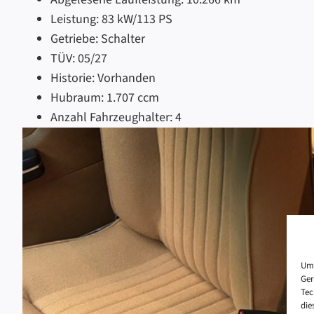
Leistung:
83 kW/113 PS
Getriebe:
Schalter
TÜV:
05/27
Historie:
Vorhanden
Hubraum:
1.707 ccm
Anzahl Fahrzeughalter:
4
Um 
Ger
Tec
die