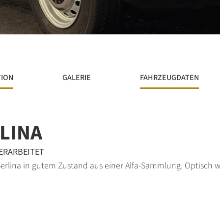
TION
GALERIE
FAHRZEUGDATEN
LINA
ERARBEITET
erlina in gutem Zustand aus einer Alfa-Sammlung. Optisch wi